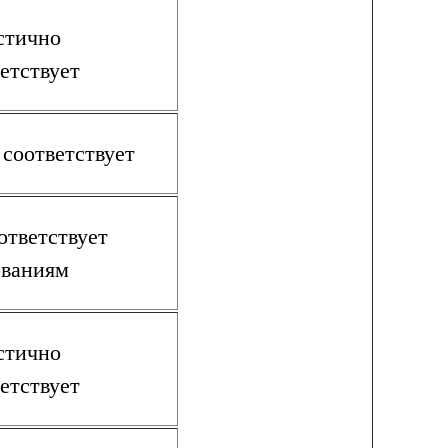
стично
етствует
 соответствует
ответствует
ованиям
стично
етствует