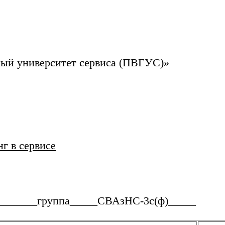
ый университет сервиса (ПВГУС)»
г в сервисе
_______группа_____СВАзНС-3с(ф)_____