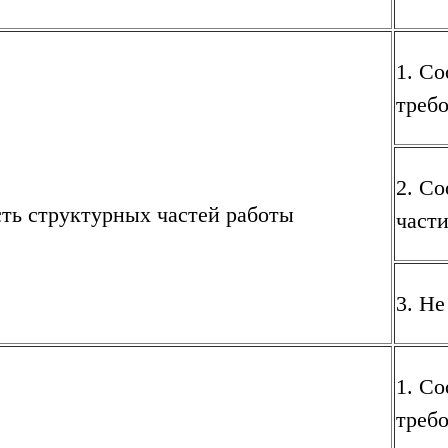
1. Со
треб
2. Со
ть структурных частей работы
част
3. Не
1. Со
треб