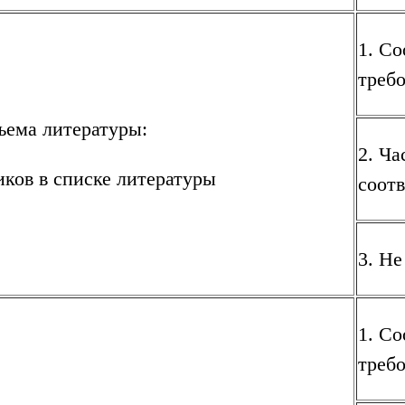
1. Со
треб
ъема литературы:
2. Ча
иков в списке литературы
соотв
3. Не
1. Со
треб