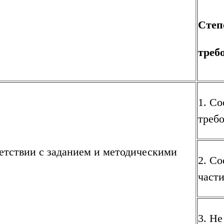
Степ
треб
1. Со
треб
ветствии с заданием и методическими
2. Со
част
3. Не