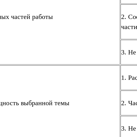
ных частей работы
2. Со
част
3. Не
1. Ра
щность выбранной темы
2. Ча
3. Не