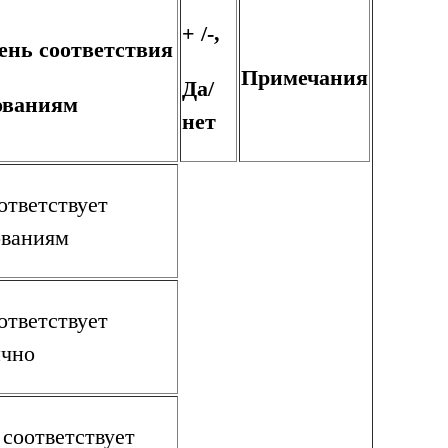
+ /-,
ень соответствия
Примечания
Да/
ованиям
нет
ответствует
ованиям
ответствует
ично
 соответствует